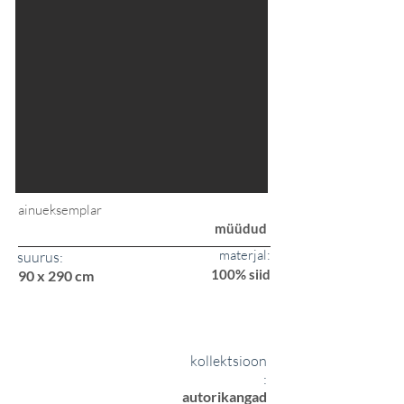
ainueksemplar
müüdud
materjal:
suurus:
100% siid
90 x 290 cm
kollektsioon
:
autorikangad