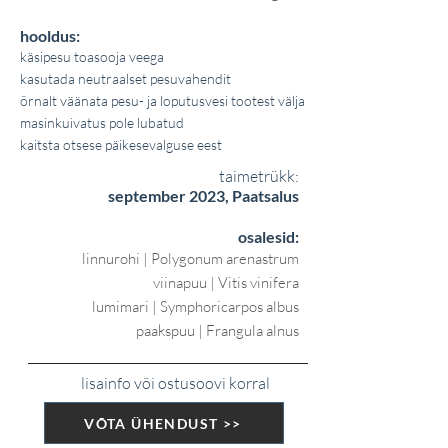
hooldus:
käsipesu toasooja veega
kasutada neutraalset pesuvahendit
õrnalt väänata pesu- ja loputusvesi tootest välja
masinkuivatus pole lubatud
kaitsta otsese päikesevalguse eest
taimetrükk:
september 2023, Paatsalus
osalesid:
linnurohi | Polygonum arenastrum
viinapuu | Vitis vinifera
lumimari | Symphoricarpos albus
paakspuu | Frangula alnus
lisainfo või ostusoovi korral
VÕTA ÜHENDUST >>