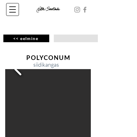
<< eelmine
POLYCONUM
siidikangas