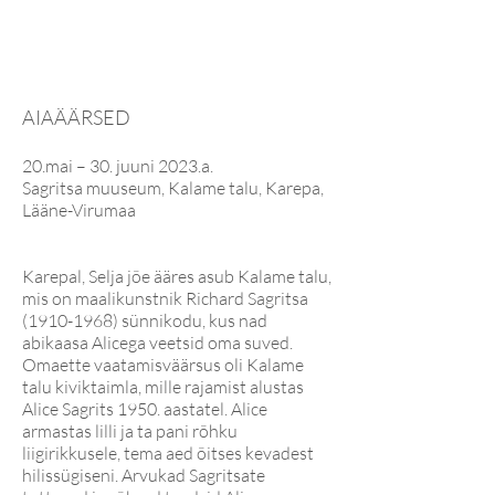
AIAÄÄRSED
20.mai – 30. juuni 2023.a.
Sagritsa muuseum, Kalame talu, Karepa,
Lääne-Virumaa
Karepal, Selja jõe ääres asub Kalame talu,
mis on maalikunstnik Richard Sagritsa
(1910-1968)
sünnikodu, kus nad
abikaasa Alicega veetsid oma suved.
Omaette vaatamisväärsus oli Kalame
talu kiviktaimla, mille rajamist alustas
Alice Sagrits 1950. aastatel. Alice
armastas lilli ja ta pani rõhku
liigirikkusele, tema aed õitses kevadest
hilissügiseni. Arvukad Sagritsate