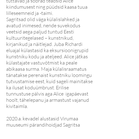
tuttavad ja sõbrad teadsid Alice
kiindumusest ning püüdsid kaasa tuua
lilleseemneid ja -taimi.
Sagritsad olid väga külalislahked ja
avatud inimesed, nende suvekodus
veetsid aega paljud tuntud Eesti
kultuuritegelased – kunstnikud,
kirjanikud ja näitlejad. Juba Richardi
eluajal külastasid ka eksursioonigrupid
kunstniku kodu ja ateljeed. Alice jätkas
külastajate vastuvõtmist ka peale
abikaasa surma. Maja külalisraamatus
tänatakse perenaist kunstniku loomingu
tutvustamise eest, kuid sageli mainitakse
ka ilusat koduümbrust. Erilise
tunnustuse pälvis aga Alice igapäevast
hoolt, tähelepanu ja armastust vajanud
kivitaimla.
2020.a. kevadel alustasid Virumaa
muuseumi pärandihoidjad Sagritsa
muuseumi aia ning Alice Sagritsa
kiviktaimla korrastamist. Arvesse