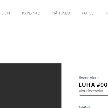
SIOON
KARDINAD
NÄITUSED
FOTOD
linane pluus
LUHA #00
ainueksemplar
suurus: