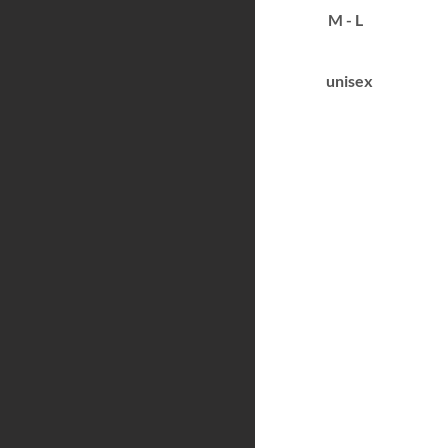
M - L
unisex