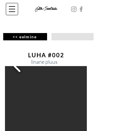
<< eelmine
LUHA #002
linane pluus