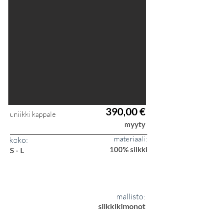
390,00 €
uniikki kappale
myyty
materiaali:
koko:
100% silkki
S - L
mallisto:
silkkikimonot