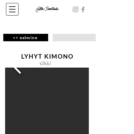
<< eelmine
LYHYT KIMONO
silkki