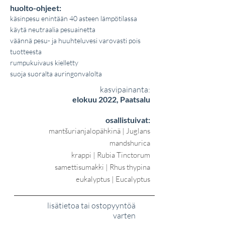
huolto-ohjeet:
käsinpesu enintään 40 asteen lämpötilassa
käytä neutraalia pesuainetta
väännä pesu- ja huuhteluvesi varovasti pois
tuotteesta
rumpukuivaus kielletty
suoja suoralta auringonvalolta
kasvipainanta:
elokuu 2022, Paatsalu
osallistuivat:
mantšurianjalopähkinä | Juglans
mandshurica
krappi | Rubia Tinctorum
samettisumakki | Rhus thypina
eukalyptus | Eucalyptus
lisätietoa tai ostopyyntöä
varten