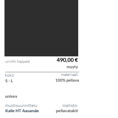
490,00 €
uniikki kappale
myyty
materiaali:
koko:
100% pellava
S - L
unisex
muotisuunnittelu:
mallisto:
Kalle HT Aasamäe
pellavatakit